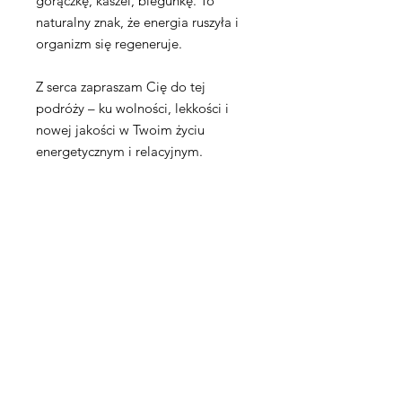
gorączkę, kaszel, biegunkę. To
naturalny znak, że energia ruszyła i
organizm się regeneruje.
Z serca zapraszam Cię do tej
podróży – ku wolności, lekkości i
nowej jakości w Twoim życiu
energetycznym i relacyjnym.
Niech to będzie moment Twojego
powrotu do siebie.
Z miłością,
Magdalena