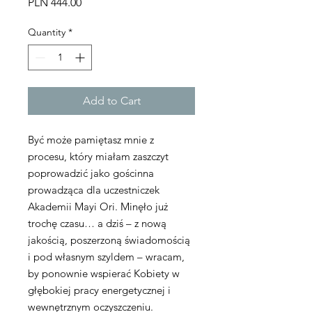
Price
PLN 444.00
Quantity
*
Add to Cart
Być może pamiętasz mnie z
procesu, który miałam zaszczyt
poprowadzić jako gościnna
prowadząca dla uczestniczek
Akademii Mayi Ori. Minęło już
trochę czasu… a dziś – z nową
jakością, poszerzoną świadomością
i pod własnym szyldem – wracam,
by ponownie wspierać Kobiety w
głębokiej pracy energetycznej i
wewnętrznym oczyszczeniu.